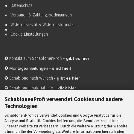
Datenschutz
Versand- & Zahlungsbedingungen
Widerrufsrecht & Widerrufsformular
Cookie Einstellungen
✪
Kontakt zum SchablonenProfi
-
gibt es hier
✪
Montageanleitungen -
sind hier!
✪
Schablone nach Wunsch
-
gibt es hier
✪
Schablonenmaterial Info
-
klick hier
✪
Hersteller
-
hier mehr Infos
SchablonenProfi verwendet Cookies und andere
Technologien
SchablonenProfi.de verwendet Cookies und Google Analytics für die
Mit ✪ gekennzeichnete Bilder sind KI-generierte
Analyse und Statistik. Cookies helfen uns, die Benutzerfreundlichkeit
unserer Website zu verbessern. Durch die weitere Nutzung der Website
Anwendungsbeispiele zur Visualisierung der Motive.
stimmen Sie der Verwendung zu. Weitere Informationen hierzu finden