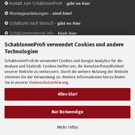
✪
Kontakt zum SchablonenProfi
-
gibt es hier
✪
Montageanleitungen -
sind hier!
✪
Schablone nach Wunsch
-
gibt es hier
✪
Schablonenmaterial Info
-
klick hier
✪
Hersteller
-
hier mehr Infos
SchablonenProfi verwendet Cookies und andere
Technologien
SchablonenProfi.de verwendet Cookies und Google Analytics für die
Mit ✪ gekennzeichnete Bilder sind KI-generierte
Analyse und Statistik. Cookies helfen uns, die Benutzerfreundlichkeit
unserer Website zu verbessern. Durch die weitere Nutzung der Website
Anwendungsbeispiele zur Visualisierung der Motive.
stimmen Sie der Verwendung zu. Weitere Informationen hierzu finden
© SchablonenProfi.de
2026
Sie in unserer
Datenschutzerklärung
.
Alles klar!
VERTRAG WIDERRUFEN
Nur Notwendige
Webshop erstellen
mit Gambio.de © 2026
Mehr Infos