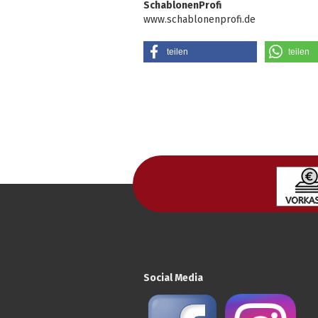
SchablonenProfi
www.schablonenprofi.de
teilen
teilen
Social Media