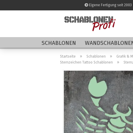
Eigene Fertigung seit 2003
SCHABLONEN
WANDSCHABLONEN
»
»
Startseite
Schablonen
Grafik & 
»
Sternzeichen Tattoo Schablonen
Stern