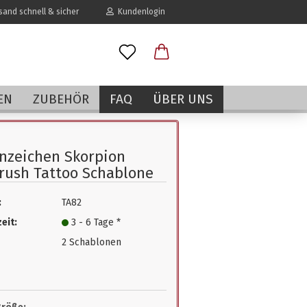
and schnell & sicher
Kundenlogin
l
EN
ZUBEHÖR
FAQ
ÜBER UNS
wort
nzeichen Skorpion
rush Tattoo Schablone
:
TA82
erstellen
eit:
3 - 6 Tage *
rt vergessen?
2 Schablonen