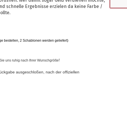
 brushen. Wer damit sogar Geld verdienen möchte,
nd schnelle Ergebnisse erzielen da keine Farbe /
ollte.
ge bestellen, 2 Schablonen werden geliefert)
!
n Sie uns ruhig nach Ihrer Wunschgröße
ückgabe ausgeschloßen, nach der offiziellen