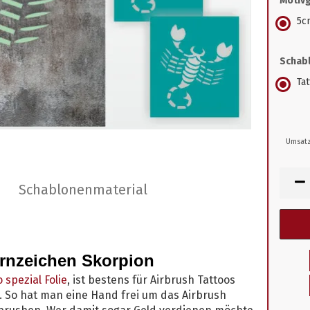
Motiv
5c
Schabl
Ta
Umsatz
Schablonenmaterial
ernzeichen Skorpion
 spezial Folie
, ist bestens für Airbrush Tattoos
t. So hat man eine Hand frei um das Airbrush