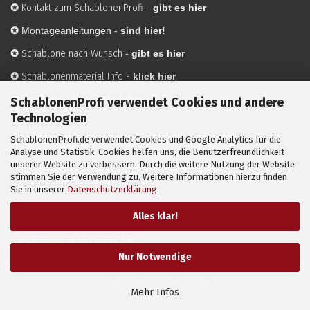
✪
Kontakt zum SchablonenProfi
-
gibt es hier
✪
Montageanleitungen -
sind hier!
✪
Schablone nach Wunsch
-
gibt es hier
✪
Schablonenmaterial Info
-
klick hier
✪
Hersteller
-
hier mehr Infos
SchablonenProfi verwendet Cookies und andere
Technologien
SchablonenProfi.de verwendet Cookies und Google Analytics für die
Mit ✪ gekennzeichnete Bilder sind KI-generierte
Analyse und Statistik. Cookies helfen uns, die Benutzerfreundlichkeit
unserer Website zu verbessern. Durch die weitere Nutzung der Website
Anwendungsbeispiele zur Visualisierung der Motive.
stimmen Sie der Verwendung zu. Weitere Informationen hierzu finden
© SchablonenProfi.de
2026
Sie in unserer
Datenschutzerklärung
.
Alles klar!
VERTRAG WIDERRUFEN
Nur Notwendige
Webshop erstellen
mit Gambio.de © 2026
Mehr Infos