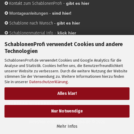
✪
Kontakt zum SchablonenProfi
-
gibt es hier
✪
Montageanleitungen -
sind hier!
✪
Schablone nach Wunsch
-
gibt es hier
✪
Schablonenmaterial Info
-
klick hier
✪
Hersteller
-
hier mehr Infos
SchablonenProfi verwendet Cookies und andere
Technologien
SchablonenProfi.de verwendet Cookies und Google Analytics für die
Mit ✪ gekennzeichnete Bilder sind KI-generierte
Analyse und Statistik. Cookies helfen uns, die Benutzerfreundlichkeit
unserer Website zu verbessern. Durch die weitere Nutzung der Website
Anwendungsbeispiele zur Visualisierung der Motive.
stimmen Sie der Verwendung zu. Weitere Informationen hierzu finden
© SchablonenProfi.de
2026
Sie in unserer
Datenschutzerklärung
.
Alles klar!
VERTRAG WIDERRUFEN
Nur Notwendige
Webshop erstellen
mit Gambio.de © 2026
Mehr Infos