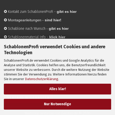
✪
Kontakt zum SchablonenProfi
-
gibt es hier
✪
Montageanleitungen -
sind hier!
✪
Schablone nach Wunsch
-
gibt es hier
✪
Schablonenmaterial Info
-
klick hier
✪
Hersteller
-
hier mehr Infos
SchablonenProfi verwendet Cookies und andere
Technologien
SchablonenProfi.de verwendet Cookies und Google Analytics für die
Mit ✪ gekennzeichnete Bilder sind KI-generierte
Analyse und Statistik. Cookies helfen uns, die Benutzerfreundlichkeit
unserer Website zu verbessern. Durch die weitere Nutzung der Website
Anwendungsbeispiele zur Visualisierung der Motive.
stimmen Sie der Verwendung zu. Weitere Informationen hierzu finden
© SchablonenProfi.de
2026
Sie in unserer
Datenschutzerklärung
.
Alles klar!
VERTRAG WIDERRUFEN
Nur Notwendige
Webshop erstellen
mit Gambio.de © 2026