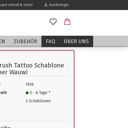
and schnell & sicher
Kundenlogin
l
EN
ZUBEHÖR
FAQ
ÜBER UNS
wort
rush Tattoo Schablone
ner Wauwi
:
TA16
erstellen
eit:
3 - 6 Tage *
rt vergessen?
2 Schablonen