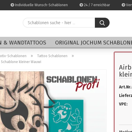
Individuelle Wunsch-Schablonen
24 / 7 erreichbar
Vers
Schablonen
suche
-
E-Mai
hier
 & WANDTATTOOS
ORIGINAL JOCHUM SCHABLON
...
Pass
»
»
Motiv-Schablonen
Tattoo Schablonen
o Schablone kleiner Wauwi
Airb
klei
Art.Nr.
Konto 
Lieferz
Passwo
VPE: