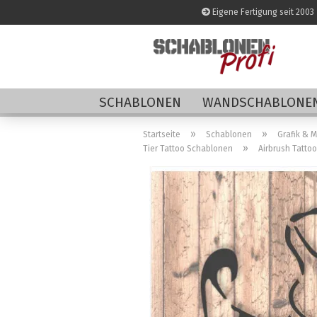
Eigene Fertigung seit 2003
SCHABLONEN
WANDSCHABLONEN
»
»
Startseite
Schablonen
Grafik & 
»
Tier Tattoo Schablonen
Airbrush Tatto