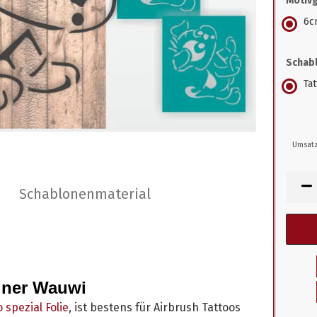
Motiv
6c
Schabl
Ta
Umsatz
Schablonenmaterial
iner Wauwi
 spezial Folie
, ist bestens für Airbrush Tattoos