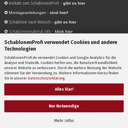
✪
Kontakt zum SchablonenProfi
-
gibt es hier
✪
Montageanleitungen -
sind hier!
✪
Schablone nach Wunsch
-
gibt es hier
✪
Schablonenmaterial Info
-
klick hier
✪
Hersteller
-
hier mehr Infos
SchablonenProfi verwendet Cookies und andere
Technologien
SchablonenProfi.de verwendet Cookies und Google Analytics für die
Mit ✪ gekennzeichnete Bilder sind KI-generierte
Analyse und Statistik. Cookies helfen uns, die Benutzerfreundlichkeit
unserer Website zu verbessern. Durch die weitere Nutzung der Website
Anwendungsbeispiele zur Visualisierung der Motive.
stimmen Sie der Verwendung zu. Weitere Informationen hierzu finden
© SchablonenProfi.de
2026
Sie in unserer
Datenschutzerklärung
.
Alles klar!
VERTRAG WIDERRUFEN
Nur Notwendige
Webshop erstellen
mit Gambio.de © 2026
Mehr Infos