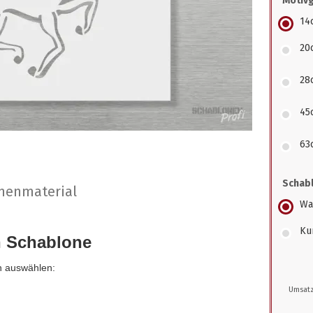
Motiv
14
20
28
45
63
Schabl
nenmaterial
Wa
Kun
n Schablone
n auswählen:
Umsatz