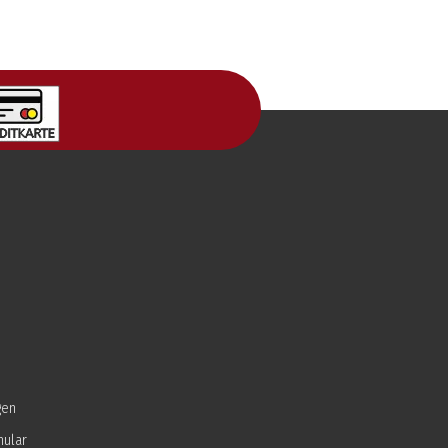
gen
mular