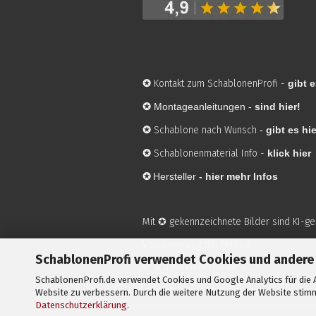
✪
Kontakt zum SchablonenProfi
-
gibt e
✪
Montageanleitungen -
sind hier!
✪
Schablone nach Wunsch
-
gibt es hie
✪
Schablonenmaterial Info
-
klick hier
✪
Hersteller
-
hier mehr Infos
Mit ✪ gekennzeichnete Bilder sind KI-g
Visualisierung der Motive.
SchablonenProfi verwendet Cookies und andere
© SchablonenProfi.de
2026
SchablonenProfi.de verwendet Cookies und Google Analytics für die A
Website zu verbessern. Durch die weitere Nutzung der Website stimm
Datenschutzerklärung
.