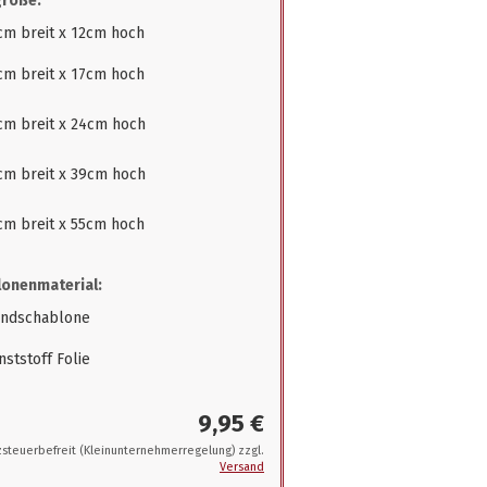
größe:
cm breit x 12cm hoch
cm breit x 17cm hoch
cm breit x 24cm hoch
cm breit x 39cm hoch
cm breit x 55cm hoch
onenmaterial:
ndschablone
ststoff Folie
9,95 €
steuerbefreit (Kleinunternehmerregelung) zzgl.
Versand