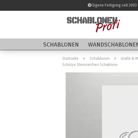
Eigene Fertigung seit 2003
SCHABLONEN
WANDSCHABLONEN
»
»
Startseite
Schablonen
Grafik & 
Schütze Sternzeichen Schablone