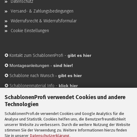
Datenschutz
Versand- & Zahlungsbedingungen
Widerrufsrecht & Widerrufsformular
Cookie Einstellungen
✪
Kontakt zum SchablonenProfi
-
gibt es hier
✪
Montageanleitungen -
sind hier!
✪
Schablone nach Wunsch
-
gibt es hier
✪
Schablonenmaterial Info
-
klick hier
✪
Hersteller
-
hier mehr Infos
SchablonenProfi verwendet Cookies und andere
Technologien
SchablonenProfi.de verwendet Cookies und Google Analytics für die
Mit ✪ gekennzeichnete Bilder sind KI-generierte
Analyse und Statistik. Cookies helfen uns, die Benutzerfreundlichkeit
unserer Website zu verbessern. Durch die weitere Nutzung der Website
Anwendungsbeispiele zur Visualisierung der Motive.
stimmen Sie der Verwendung zu. Weitere Informationen hierzu finden
© SchablonenProfi.de
2026
Sie in unserer
Datenschutzerklärung
.