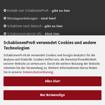
✪
Kontakt zum SchablonenProfi
-
gibt es hier
✪
Montageanleitungen -
sind hier!
✪
Schablone nach Wunsch
-
gibt es hier
✪
Schablonenmaterial Info
-
klick hier
✪
Hersteller
-
hier mehr Infos
SchablonenProfi verwendet Cookies und andere
Technologien
SchablonenProfi.de verwendet Cookies und Google Analytics für die
Mit ✪ gekennzeichnete Bilder sind KI-generierte
Analyse und Statistik. Cookies helfen uns, die Benutzerfreundlichkeit
unserer Website zu verbessern. Durch die weitere Nutzung der Website
Anwendungsbeispiele zur Visualisierung der Motive.
stimmen Sie der Verwendung zu. Weitere Informationen hierzu finden
© SchablonenProfi.de
2026
Sie in unserer
Datenschutzerklärung
.
Alles klar!
VERTRAG WIDERRUFEN
Nur Notwendige
Webshop erstellen
mit Gambio.de © 2026