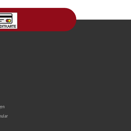
gen
mular