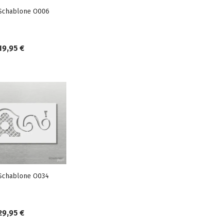
Schablone O006
19,95 €
Schablone O034
29,95 €