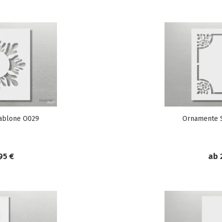
ablone O029
Ornamente 
95 €
ab 