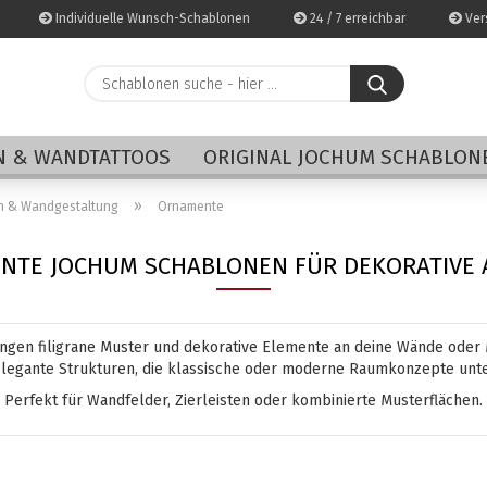
Individuelle Wunsch-Schablonen
24 / 7 erreichbar
Vers
Schablonen
suche
-
E-Mai
hier
 & WANDTATTOOS
ORIGINAL JOCHUM SCHABLON
...
Pass
»
n & Wandgestaltung
Ornamente
NTE JOCHUM SCHABLONEN FÜR DEKORATIVE 
Konto 
en filigrane Muster und dekorative Elemente an deine Wände oder M
Passwo
legante Strukturen, die klassische oder moderne Raumkonzepte unte
Perfekt für Wandfelder, Zierleisten oder kombinierte Musterflächen.