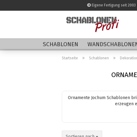
Eigene Fertigung seit 2003
SCHABLONEN
WANDSCHABLONEN
»
»
Startseite
Schablonen
Dekoratio
ORNAME
Ornamente Jochum Schablonen bring
erzeugen e
Sortieren nach
Sortieren nach