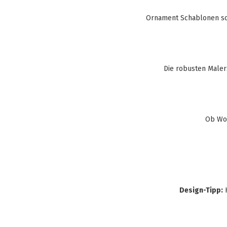
Ornament Schablonen sc
Die robusten Maler
Ob Woh
Design-Tipp:
K