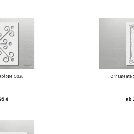
ablone O036
Ornamente 
95 €
ab 