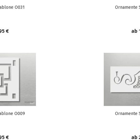
ablone O031
Ornamente 
95 €
ab 
ablone O009
Ornamente 
95 €
ab 