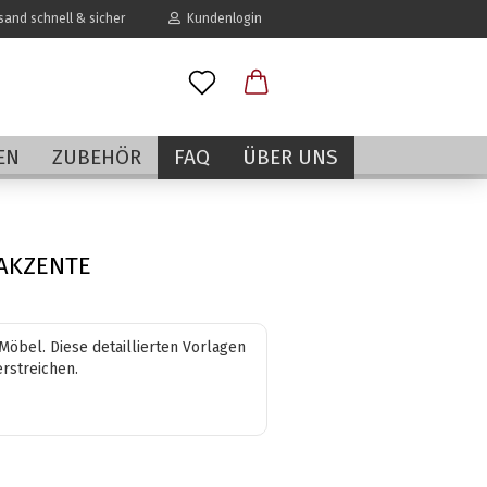
and schnell & sicher
Kundenlogin
l
EN
ZUBEHÖR
FAQ
ÜBER UNS
wort
AKZENTE
erstellen
öbel. Diese detaillierten Vorlagen
rt vergessen?
rstreichen.