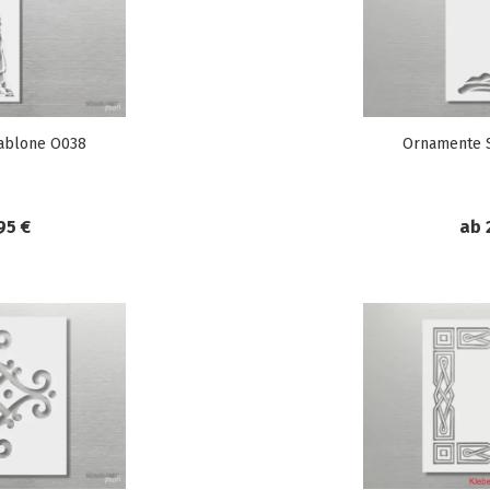
ablone O038
Ornamente 
95 €
ab 