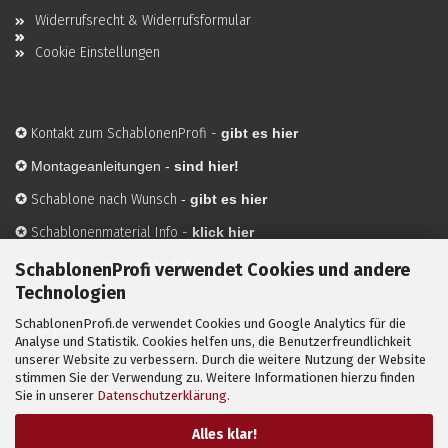
Widerrufsrecht & Widerrufsformular
Cookie Einstellungen
✪
Kontakt zum SchablonenProfi
-
gibt es hier
✪
Montageanleitungen -
sind hier!
✪
Schablone nach Wunsch
-
gibt es hier
✪
Schablonenmaterial Info
-
klick hier
✪
Hersteller
-
hier mehr Infos
SchablonenProfi verwendet Cookies und andere
Technologien
SchablonenProfi.de verwendet Cookies und Google Analytics für die
Mit ✪ gekennzeichnete Bilder sind KI-generierte
Analyse und Statistik. Cookies helfen uns, die Benutzerfreundlichkeit
unserer Website zu verbessern. Durch die weitere Nutzung der Website
Anwendungsbeispiele zur Visualisierung der Motive.
stimmen Sie der Verwendung zu. Weitere Informationen hierzu finden
© SchablonenProfi.de
2026
Sie in unserer
Datenschutzerklärung
.
Alles klar!