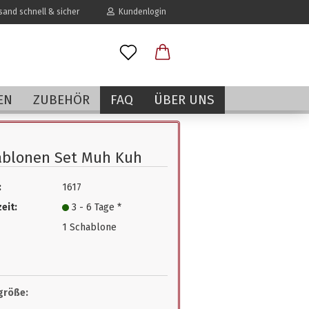
and schnell & sicher
Kundenlogin
l
EN
ZUBEHÖR
FAQ
ÜBER UNS
wort
ablonen Set Muh Kuh
:
1617
erstellen
eit:
3 - 6 Tage *
rt vergessen?
1 Schablone
größe: