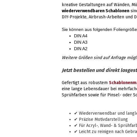
kreative Gestaltungen auf Wänden, Möb
wiederverwendbaren Schablonen
sin
DIY-Projekte, Airbrush-Arbeiten und D
Sie können aus folgenden Foliengröß
DIN A4
DIN A3
DIN A2
Weitere Größen sind auf Anfrage mögl
Jetzt bestellen und direkt losgest
Gefertigt aus robustem
Schablonenma
eine lange Lebensdauer bei mehrfach
Sprühfarben sowie für Pinsel- oder 
✔ Wiederverwendbar und langleb
✔ Präzise Motivdarstellung
✔ Für Acryl-, Wand- & Sprühfar
✔ Leicht zu reinigen nach Gebr