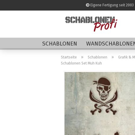
Eigene Fertigung seit 2003
SCHABLONEN
WANDSCHABLONEN
»
»
Startseite
Schablonen
Grafik & 
Schablonen Set Muh Kuh