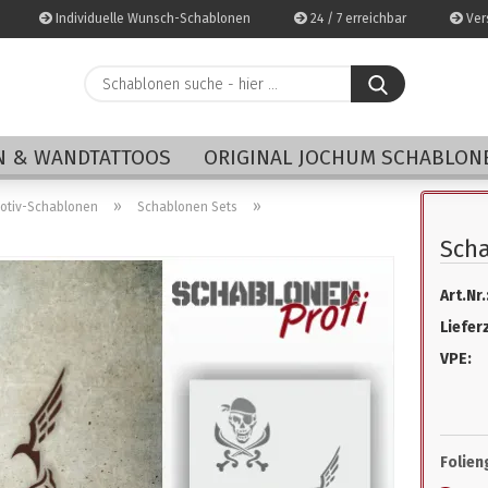
Individuelle Wunsch-Schablonen
24 / 7 erreichbar
Vers
Schablonen
suche
-
E-Mai
hier
 & WANDTATTOOS
ORIGINAL JOCHUM SCHABLON
...
Pass
»
»
Motiv-Schablonen
Schablonen Sets
Sch
Art.Nr.
Konto 
Lieferz
Passwo
VPE:
Folien