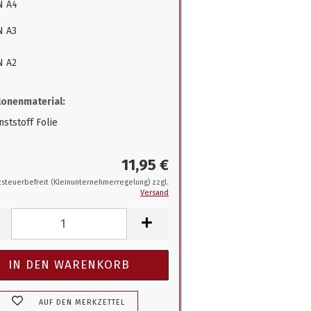
N A4
N A3
N A2
onenmaterial:
ststoff Folie
11,95 €
steuerbefreit (Kleinunternehmerregelung) zzgl.
Versand
AUF DEN MERKZETTEL