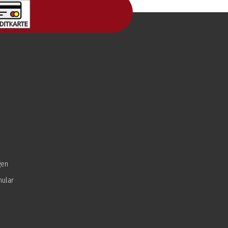
gen
mular