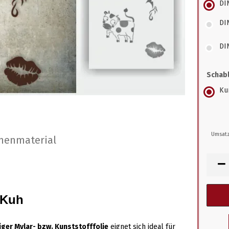
DI
DI
DI
Schabl
Kun
Umsatz
nenmaterial
 Kuh
ger Mylar- bzw. Kunststofffolie
eignet sich ideal für