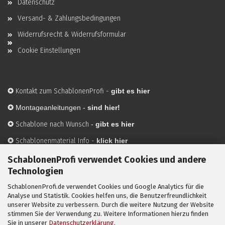
Datenschutz
Versand- & Zahlungsbedingungen
Widerrufsrecht & Widerrufsformular
Cookie Einstellungen
✪
Kontakt zum SchablonenProfi
-
gibt es hier
✪
Montageanleitungen -
sind hier!
✪
Schablone nach Wunsch
-
gibt es hier
✪
Schablonenmaterial Info
-
klick hier
✪
Hersteller
-
hier mehr Infos
SchablonenProfi verwendet Cookies und andere
Technologien
SchablonenProfi.de verwendet Cookies und Google Analytics für die
Mit ✪ gekennzeichnete Bilder sind KI-generierte
Analyse und Statistik. Cookies helfen uns, die Benutzerfreundlichkeit
unserer Website zu verbessern. Durch die weitere Nutzung der Website
Anwendungsbeispiele zur Visualisierung der Motive.
stimmen Sie der Verwendung zu. Weitere Informationen hierzu finden
© SchablonenProfi.de
2026
Sie in unserer
Datenschutzerklärung
.