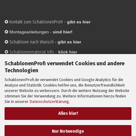
✪
Kontakt zum SchablonenProfi
-
gibt es hier
✪
Montageanleitungen -
sind hier!
✪
Schablone nach Wunsch
-
gibt es hier
✪
Schablonenmaterial Info
-
klick hier
✪
Hersteller
-
hier mehr Infos
SchablonenProfi verwendet Cookies und andere
Technologien
SchablonenProfi.de verwendet Cookies und Google Analytics für die
Mit ✪ gekennzeichnete Bilder sind KI-generierte
Analyse und Statistik. Cookies helfen uns, die Benutzerfreundlichkeit
unserer Website zu verbessern. Durch die weitere Nutzung der Website
Anwendungsbeispiele zur Visualisierung der Motive.
stimmen Sie der Verwendung zu. Weitere Informationen hierzu finden
© SchablonenProfi.de
2026
Sie in unserer
Datenschutzerklärung
.
Alles klar!
VERTRAG WIDERRUFEN
Nur Notwendige