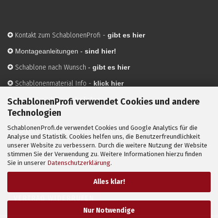
✪
Kontakt zum SchablonenProfi
-
gibt es hier
✪
Montageanleitungen -
sind hier!
✪
Schablone nach Wunsch
-
gibt es hier
✪
Schablonenmaterial Info
-
klick hier
✪
Hersteller
-
hier mehr Infos
SchablonenProfi verwendet Cookies und andere
Technologien
SchablonenProfi.de verwendet Cookies und Google Analytics für die
Mit ✪ gekennzeichnete Bilder sind KI-generierte
Analyse und Statistik. Cookies helfen uns, die Benutzerfreundlichkeit
unserer Website zu verbessern. Durch die weitere Nutzung der Website
Anwendungsbeispiele zur Visualisierung der Motive.
stimmen Sie der Verwendung zu. Weitere Informationen hierzu finden
© SchablonenProfi.de
2026
Sie in unserer
Datenschutzerklärung
.
Alles klar!
VERTRAG WIDERRUFEN
Nur Notwendige