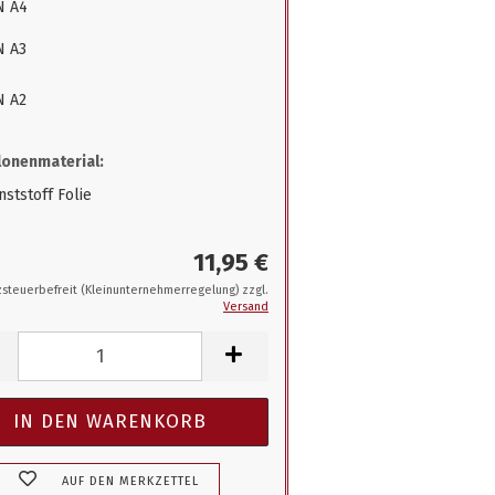
N A4
N A3
N A2
onenmaterial:
ststoff Folie
11,95 €
steuerbefreit (Kleinunternehmerregelung) zzgl.
Versand
AUF DEN MERKZETTEL