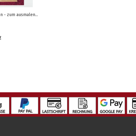
en - zum ausmalen...
€