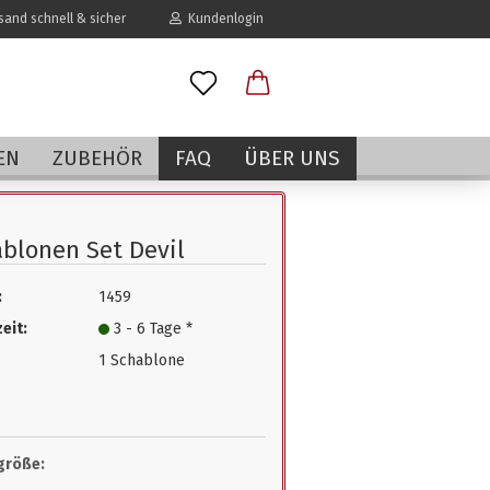
and schnell & sicher
Kundenlogin
l
EN
ZUBEHÖR
FAQ
ÜBER UNS
wort
blonen Set Devil
:
1459
erstellen
eit:
3 - 6 Tage *
rt vergessen?
1 Schablone
größe: