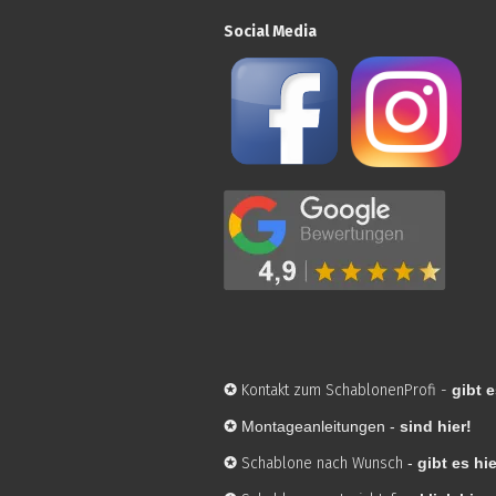
Social Media
✪
Kontakt zum SchablonenProfi
-
gibt e
✪
Montageanleitungen -
sind hier!
✪
Schablone nach Wunsch
-
gibt es hie