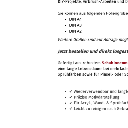
DIY-Projekte, Airbrush-Arbeiten und D
Sie können aus folgenden Foliengröß
DIN A4
DIN A3
DIN A2
Weitere Größen sind auf Anfrage mögl
Jetzt bestellen und direkt losgest
Gefertigt aus robustem
Schablonenma
eine lange Lebensdauer bei mehrfach
Sprühfarben sowie für Pinsel- oder 
✔ Wiederverwendbar und langleb
✔ Präzise Motivdarstellung
✔ Für Acryl-, Wand- & Sprühfar
✔ Leicht zu reinigen nach Gebr