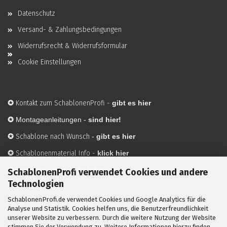
Datenschutz
Versand- & Zahlungsbedingungen
Widerrufsrecht & Widerrufsformular
Cookie Einstellungen
✪
Kontakt zum SchablonenProfi
-
gibt es hier
✪
Montageanleitungen -
sind hier!
✪
Schablone nach Wunsch
-
gibt es hier
✪
Schablonenmaterial Info
-
klick hier
✪
Hersteller
-
hier mehr Infos
SchablonenProfi verwendet Cookies und andere
Technologien
SchablonenProfi.de verwendet Cookies und Google Analytics für die
Mit ✪ gekennzeichnete Bilder sind KI-generierte
Analyse und Statistik. Cookies helfen uns, die Benutzerfreundlichkeit
unserer Website zu verbessern. Durch die weitere Nutzung der Website
Anwendungsbeispiele zur Visualisierung der Motive.
stimmen Sie der Verwendung zu. Weitere Informationen hierzu finden