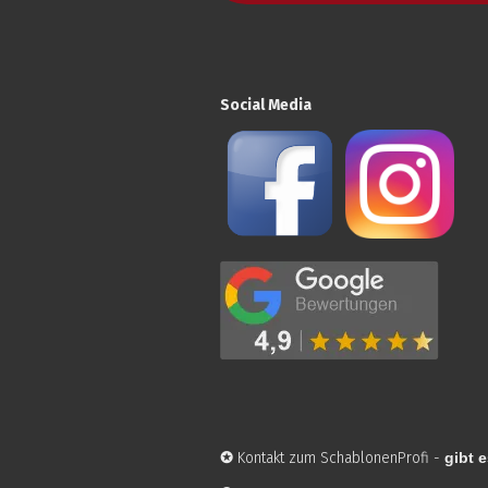
Social Media
✪
Kontakt zum SchablonenProfi
-
gibt e