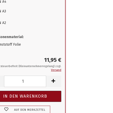
N A4
N A3
N A2
onenmaterial:
ststoff Folie
11,95 €
steuerbefreit (Kleinunternehmerregelung) zzgl.
Versand
AUF DEN MERKZETTEL