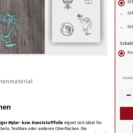
DI
DI
DI
Schabl
Kun
Umsatz
nenmaterial
hen
ger Mylar- bzw. Kunststofffolie
eignet sich ideal für
eln, Textilien oder anderen Oberflächen. Die