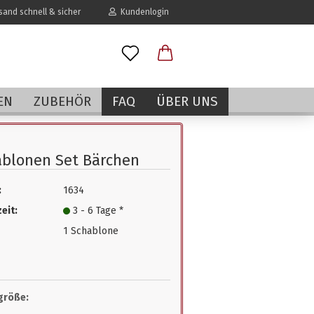
and schnell & sicher
Kundenlogin
l
EN
ZUBEHÖR
FAQ
ÜBER UNS
wort
blonen Set Bärchen
:
1634
erstellen
eit:
3 - 6 Tage *
rt vergessen?
1 Schablone
größe: