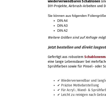
wiederverwendbaren Schablonen
sin
DIY-Projekte, Airbrush-Arbeiten und D
Sie können aus folgenden Foliengröß
DIN A4
DIN A3
DIN A2
Weitere Größen sind auf Anfrage mögl
Jetzt bestellen und direkt losgest
Gefertigt aus robustem
Schablonenma
eine lange Lebensdauer bei mehrfach
Sprühfarben sowie für Pinsel- oder 
✔ Wiederverwendbar und langleb
✔ Präzise Motivdarstellung
✔ Für Acryl-, Wand- & Sprühfar
✔ Leicht zu reinigen nach Gebr