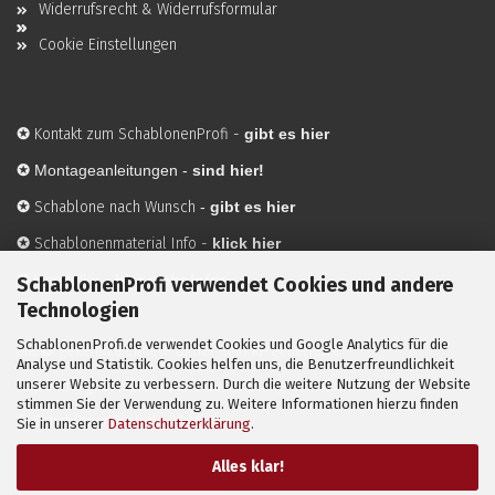
Widerrufsrecht & Widerrufsformular
Cookie Einstellungen
✪
Kontakt zum SchablonenProfi
-
gibt es hier
✪
Montageanleitungen -
sind hier!
✪
Schablone nach Wunsch
-
gibt es hier
✪
Schablonenmaterial Info
-
klick hier
✪
Hersteller
-
hier mehr Infos
SchablonenProfi verwendet Cookies und andere
Technologien
SchablonenProfi.de verwendet Cookies und Google Analytics für die
Mit ✪ gekennzeichnete Bilder sind KI-generierte
Analyse und Statistik. Cookies helfen uns, die Benutzerfreundlichkeit
unserer Website zu verbessern. Durch die weitere Nutzung der Website
Anwendungsbeispiele zur Visualisierung der Motive.
stimmen Sie der Verwendung zu. Weitere Informationen hierzu finden
© SchablonenProfi.de
2026
Sie in unserer
Datenschutzerklärung
.
Alles klar!