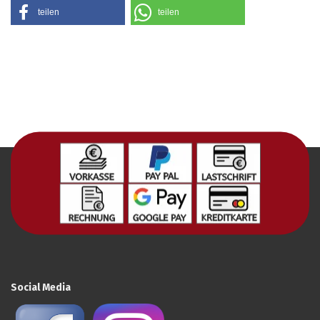
teilen
teilen
Social Media