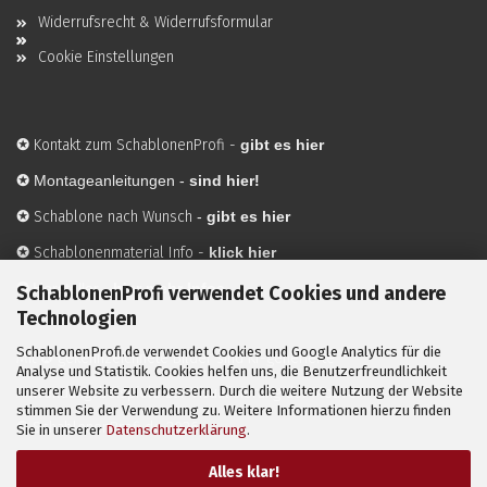
Widerrufsrecht & Widerrufsformular
Cookie Einstellungen
✪
Kontakt zum SchablonenProfi
-
gibt es hier
✪
Montageanleitungen -
sind hier!
✪
Schablone nach Wunsch
-
gibt es hier
✪
Schablonenmaterial Info
-
klick hier
✪
Hersteller
-
hier mehr Infos
SchablonenProfi verwendet Cookies und andere
Technologien
SchablonenProfi.de verwendet Cookies und Google Analytics für die
Mit ✪ gekennzeichnete Bilder sind KI-generierte
Analyse und Statistik. Cookies helfen uns, die Benutzerfreundlichkeit
unserer Website zu verbessern. Durch die weitere Nutzung der Website
Anwendungsbeispiele zur Visualisierung der Motive.
stimmen Sie der Verwendung zu. Weitere Informationen hierzu finden
© SchablonenProfi.de
2026
Sie in unserer
Datenschutzerklärung
.
Alles klar!