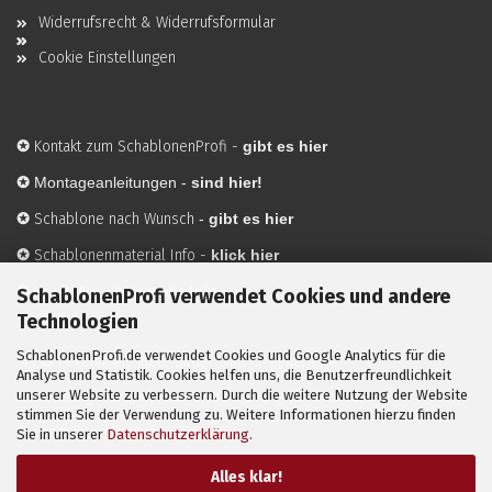
Widerrufsrecht & Widerrufsformular
Cookie Einstellungen
✪
Kontakt zum SchablonenProfi
-
gibt es hier
✪
Montageanleitungen -
sind hier!
✪
Schablone nach Wunsch
-
gibt es hier
✪
Schablonenmaterial Info
-
klick hier
✪
Hersteller
-
hier mehr Infos
SchablonenProfi verwendet Cookies und andere
Technologien
SchablonenProfi.de verwendet Cookies und Google Analytics für die
Mit ✪ gekennzeichnete Bilder sind KI-generierte
Analyse und Statistik. Cookies helfen uns, die Benutzerfreundlichkeit
unserer Website zu verbessern. Durch die weitere Nutzung der Website
Anwendungsbeispiele zur Visualisierung der Motive.
stimmen Sie der Verwendung zu. Weitere Informationen hierzu finden
© SchablonenProfi.de
2026
Sie in unserer
Datenschutzerklärung
.
Alles klar!