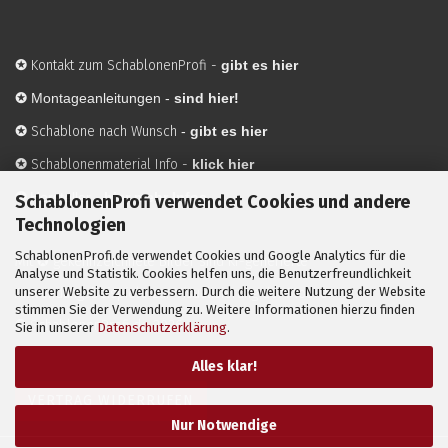
✪
Kontakt zum SchablonenProfi
-
gibt es hier
✪
Montageanleitungen -
sind hier!
✪
Schablone nach Wunsch
-
gibt es hier
✪
Schablonenmaterial Info
-
klick hier
✪
Hersteller
-
hier mehr Infos
SchablonenProfi verwendet Cookies und andere
Technologien
SchablonenProfi.de verwendet Cookies und Google Analytics für die
Mit ✪ gekennzeichnete Bilder sind KI-generierte
Analyse und Statistik. Cookies helfen uns, die Benutzerfreundlichkeit
unserer Website zu verbessern. Durch die weitere Nutzung der Website
Anwendungsbeispiele zur Visualisierung der Motive.
stimmen Sie der Verwendung zu. Weitere Informationen hierzu finden
© SchablonenProfi.de
2026
Sie in unserer
Datenschutzerklärung
.
Alles klar!
VERTRAG WIDERRUFEN
Nur Notwendige