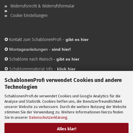
Widerrufsrecht & Widerrufsformular
Cookie Einstellungen
✪
Kontakt zum SchablonenProfi
-
gibt es hier
✪
Montageanleitungen -
sind hier!
✪
Schablone nach Wunsch
-
gibt es hier
✪
Schablonenmaterial Info
-
klick hier
✪
Hersteller
-
hier mehr Infos
SchablonenProfi verwendet Cookies und andere
Technologien
SchablonenProfi.de verwendet Cookies und Google Analytics für die
Mit ✪ gekennzeichnete Bilder sind KI-generierte
Analyse und Statistik. Cookies helfen uns, die Benutzerfreundlichkeit
unserer Website zu verbessern. Durch die weitere Nutzung der Website
Anwendungsbeispiele zur Visualisierung der Motive.
stimmen Sie der Verwendung zu. Weitere Informationen hierzu finden
© SchablonenProfi.de
2026
Sie in unserer
Datenschutzerklärung
.
Alles klar!