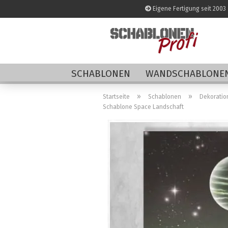
Eigene Fertigung seit 2003
SCHABLONEN
WANDSCHABLONEN
»
»
Startseite
Schablonen
Dekoratio
Schablone Space Landschaft