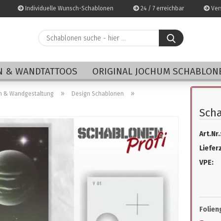
Individuelle Wunsch-Schablonen
24 / 7 erreichbar
Vers
Schablonen
suche
-
E-Mai
hier
 & WANDTATTOOS
ORIGINAL JOCHUM SCHABLON
...
Pass
»
»
n & Wandgestaltung
Design Schablonen
Scha
Art.Nr.
Konto 
Lieferz
Passwo
VPE:
Folien