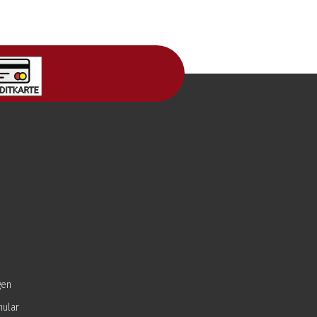
gen
mular