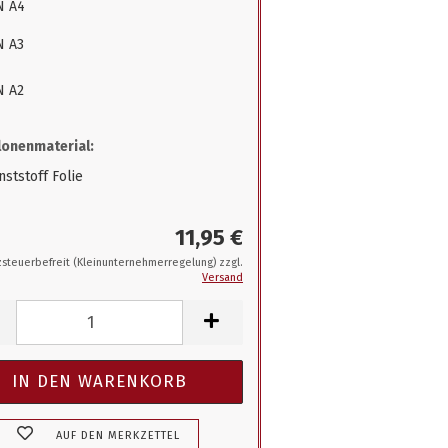
N A4
N A3
N A2
onenmaterial:
ststoff Folie
11,95 €
steuerbefreit (Kleinunternehmerregelung) zzgl.
Versand
AUF DEN MERKZETTEL