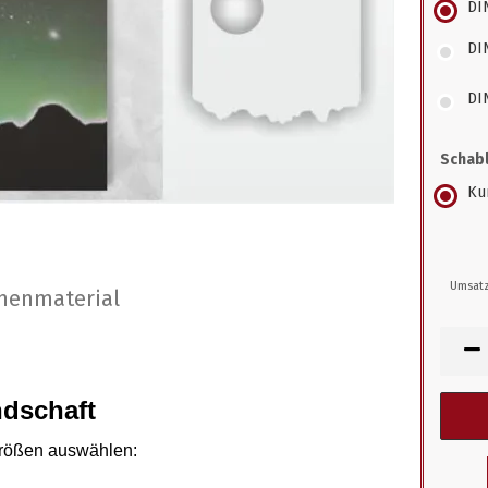
DI
DI
DI
Schabl
Kun
Umsatz
nenmaterial
dschaft
größen auswählen
: