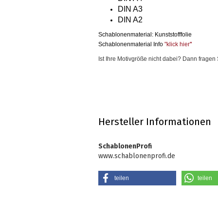
DIN A3
DIN A2
Schablonenmaterial: Kunststofffolie
Schablonenmaterial Info
"klick hier
"
Ist Ihre Motivgröße nicht dabei? Dann frage
Hersteller Informationen
SchablonenProfi
www.schablonenprofi.de
teilen
teilen