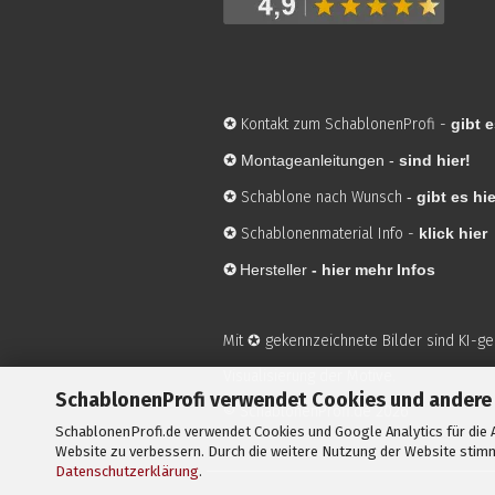
✪
Kontakt zum SchablonenProfi
-
gibt e
✪
Montageanleitungen -
sind hier!
✪
Schablone nach Wunsch
-
gibt es hie
✪
Schablonenmaterial Info
-
klick hier
✪
Hersteller
-
hier mehr Infos
Mit ✪ gekennzeichnete Bilder sind KI-g
Visualisierung der Motive.
SchablonenProfi verwendet Cookies und andere
© SchablonenProfi.de
2026
SchablonenProfi.de verwendet Cookies und Google Analytics für die A
Website zu verbessern. Durch die weitere Nutzung der Website stimm
Datenschutzerklärung
.