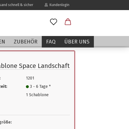
and schnell & sicher
Kundenlogin
l
EN
ZUBEHÖR
FAQ
ÜBER UNS
wort
blone Space Landschaft
:
1201
erstellen
eit:
3 - 6 Tage *
rt vergessen?
1 Schablone
größe: