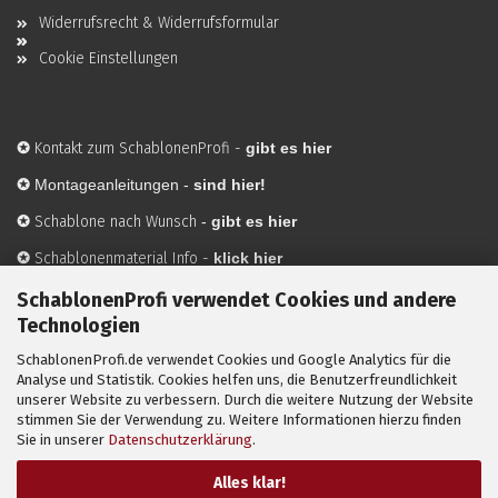
Widerrufsrecht & Widerrufsformular
Cookie Einstellungen
✪
Kontakt zum SchablonenProfi
-
gibt es hier
✪
Montageanleitungen -
sind hier!
✪
Schablone nach Wunsch
-
gibt es hier
✪
Schablonenmaterial Info
-
klick hier
✪
Hersteller
-
hier mehr Infos
SchablonenProfi verwendet Cookies und andere
Technologien
SchablonenProfi.de verwendet Cookies und Google Analytics für die
Mit ✪ gekennzeichnete Bilder sind KI-generierte
Analyse und Statistik. Cookies helfen uns, die Benutzerfreundlichkeit
unserer Website zu verbessern. Durch die weitere Nutzung der Website
Anwendungsbeispiele zur Visualisierung der Motive.
stimmen Sie der Verwendung zu. Weitere Informationen hierzu finden
© SchablonenProfi.de
2026
Sie in unserer
Datenschutzerklärung
.
Alles klar!