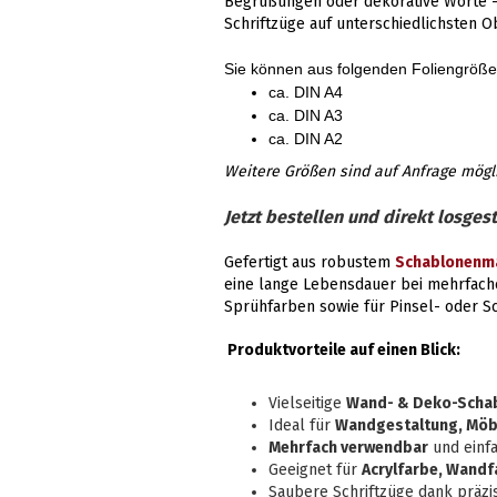
Begrüßungen oder dekorative Worte –
Schriftzüge auf unterschiedlichsten O
Sie können aus folgenden Foliengröß
ca. DIN A4
ca. DIN A3
ca. DIN A2
Weitere Größen sind auf Anfrage mögl
Jetzt bestellen und direkt losgest
Gefertigt aus robustem
Schablonenma
eine lange Lebensdauer bei mehrfach
Sprühfarben sowie für Pinsel- oder 
Produktvorteile auf einen Blick:
Vielseitige
Wand- & Deko-Scha
Ideal für
Wandgestaltung, Möbe
Mehrfach verwendbar
und einfa
Geeignet für
Acrylfarbe, Wandf
Saubere Schriftzüge dank präzi