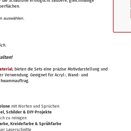
 die Schablone ermöglicht saubere, gleichmäßige
berflächen.
en auswählen.
ich.
alten!
terial
, bieten die Sets eine präzise Motivdarstellung und
er Verwendung. Geeignet für Acryl-, Wand- und
Schwammauftrag.
blone
mit Worten und Sprüchen
l, Schilder & DIY-Projekte
ch zu reinigen
arbe, Kreidefarbe & Sprühfarbe
ser Laserschnitte