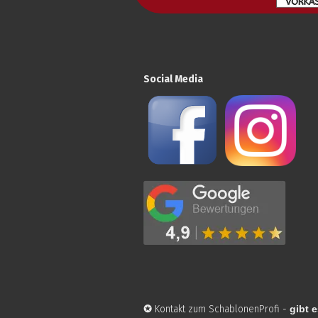
Social Media
✪
Kontakt zum SchablonenProfi
-
gibt e