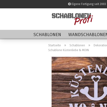
Eigene Fertigung seit 2003
SCHABLONEN
WANDSCHABLONEN
»
»
Startseite
Schablonen
Dekoratio
Schablone Küstenliebe & MOIN