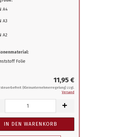
größe:
N A4
N A3
N A2
onenmaterial:
ststoff Folie
11,95 €
steuerbefreit (Kleinunternehmerregelung) zzgl.
Versand