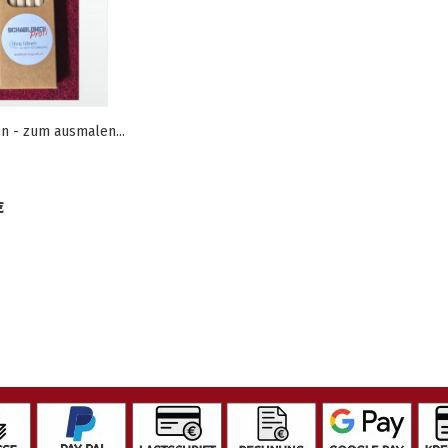
en - zum ausmalen...
€