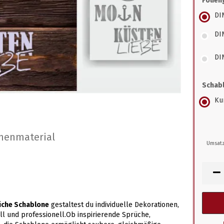
Folien
DI
DI
DI
Schabl
Kun
nenmaterial
Umsatz
üche Schablone
gestaltest du individuelle Dekorationen,
l und professionell.Ob inspirierende Sprüche,