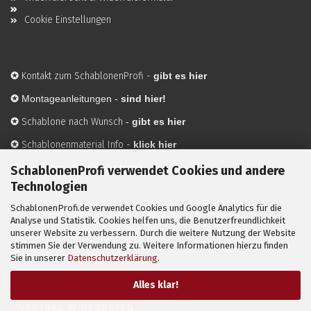
Cookie Einstellungen
✪
Kontakt zum SchablonenProfi
-
gibt es hier
✪
Montageanleitungen -
sind hier!
✪
Schablone nach Wunsch
-
gibt es hier
✪
Schablonenmaterial Info
-
klick hier
✪
Hersteller
-
hier mehr Infos
SchablonenProfi verwendet Cookies und andere
Technologien
SchablonenProfi.de verwendet Cookies und Google Analytics für die
Mit ✪ gekennzeichnete Bilder sind KI-generierte
Analyse und Statistik. Cookies helfen uns, die Benutzerfreundlichkeit
unserer Website zu verbessern. Durch die weitere Nutzung der Website
Anwendungsbeispiele zur Visualisierung der Motive.
stimmen Sie der Verwendung zu. Weitere Informationen hierzu finden
© SchablonenProfi.de
2026
Sie in unserer
Datenschutzerklärung
.
Alles klar!
VERTRAG WIDERRUFEN