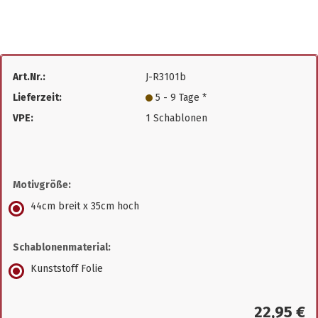
Art.Nr.:
J-R3101b
Lieferzeit:
5 - 9 Tage *
VPE:
1 Schablonen
Motivgröße:
44cm breit x 35cm hoch
Schablonenmaterial:
Kunststoff Folie
22,95 €