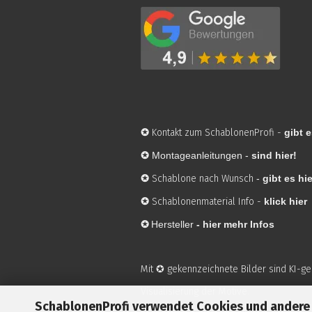
✪
Kontakt zum SchablonenProfi
-
gibt e
✪
Montageanleitungen -
sind hier!
✪
Schablone nach Wunsch
-
gibt es hie
✪
Schablonenmaterial Info
-
klick hier
✪
Hersteller
-
hier mehr Infos
Mit ✪ gekennzeichnete Bilder sind KI-g
Visualisierung der Motive.
SchablonenProfi verwendet Cookies und andere