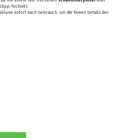
Sie mit einem fast trockenen
Schablonierpinsel
oder
Stipp-Technik).
ablone sofort nach Gebrauch, um die feinen Details der