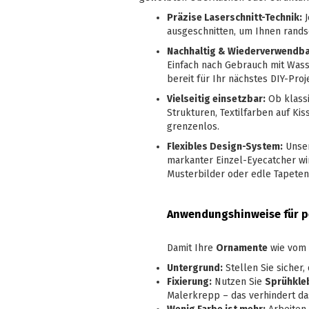
Präzise Laserschnitt-Technik:
J
ausgeschnitten, um Ihnen rands
Nachhaltig & Wiederverwendba
Einfach nach Gebrauch mit Wass
bereit für Ihr nächstes DIY-Proj
Vielseitig einsetzbar:
Ob klassi
Strukturen, Textilfarben auf Ki
grenzenlos.
Flexibles Design-System:
Unser
markanter Einzel-Eyecatcher w
Musterbilder oder edle Tapete
Anwendungshinweise für p
Damit Ihre
Ornamente
wie vom P
Untergrund:
Stellen Sie sicher,
Fixierung:
Nutzen Sie
Sprühkle
Malerkrepp – das verhindert da