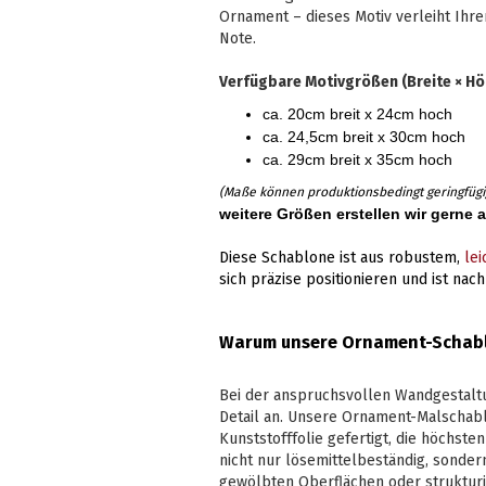
Ornament – dieses Motiv verleiht Ihr
Note.
Verfügbare Motivgrößen (Breite × Hö
ca. 20cm breit x 24cm hoch
ca. 24,5cm breit x 30cm hoch
ca. 29cm breit x 35cm hoch
(Maße können produktionsbedingt geringfüg
weitere Größen erstellen wir gerne 
Diese Schablone ist aus robustem,
le
sich präzise positionieren und ist na
Warum unsere Ornament-Schablon
Bei der anspruchsvollen Wandgestalt
Detail an. Unsere Ornament-Malschabl
Kunststofffolie gefertigt, die höchste
nicht nur lösemittelbeständig, sondern 
gewölbten Oberflächen oder struktur