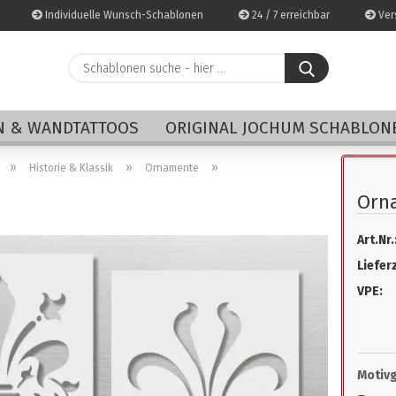
Individuelle Wunsch-Schablonen
24 / 7 erreichbar
Vers
Schablonen
suche
-
E-Mai
hier
 & WANDTATTOOS
ORIGINAL JOCHUM SCHABLON
...
Pass
»
»
»
Historie & Klassik
Ornamente
Orn
Art.Nr.
Konto 
Lieferz
Passwo
VPE:
Motiv