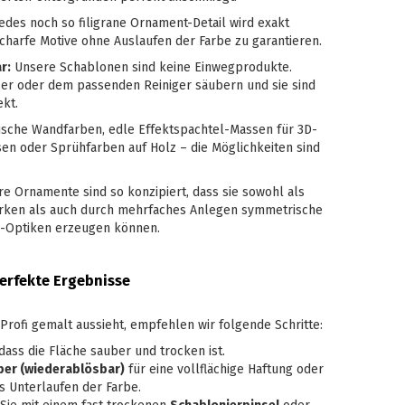
edes noch so filigrane Ornament-Detail wird exakt
charfe Motive ohne Auslaufen der Farbe zu garantieren.
r:
Unsere Schablonen sind keine Einwegprodukte.
er oder dem passenden Reiniger säubern und sie sind
ekt.
sche Wandfarben, edle Effektspachtel-Massen für 3D-
ssen oder Sprühfarben auf Holz – die Möglichkeiten sind
e Ornamente sind so konzipiert, dass sie sowohl als
irken als auch durch mehrfaches Anlegen symmetrische
n-Optiken erzeugen können.
erfekte Ergebnisse
rofi gemalt aussieht, empfehlen wir folgende Schritte:
 dass die Fläche sauber und trocken ist.
ber (wiederablösbar)
für eine vollflächige Haftung oder
s Unterlaufen der Farbe.