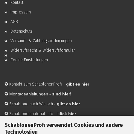
Kontakt
Impressum
AGB
Datenschutz
Versand- & Zahlungsbedingungen
Widerrufsrecht & Widerrufsformular
Cookie Einstellungen
✪
Kontakt zum SchablonenProfi
-
gibt es hier
✪
Montageanleitungen -
sind hier!
✪
Schablone nach Wunsch
-
gibt es hier
✪
Schablonenmaterial Info
-
klick hier
✪
Hersteller
-
hier mehr Infos
SchablonenProfi verwendet Cookies und andere
Technologien