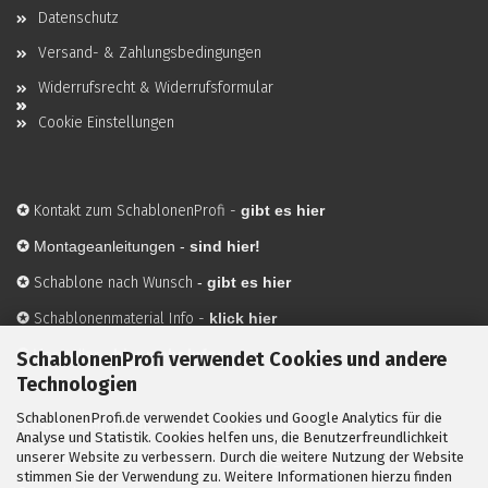
Datenschutz
Versand- & Zahlungsbedingungen
Widerrufsrecht & Widerrufsformular
Cookie Einstellungen
✪
Kontakt zum SchablonenProfi
-
gibt es hier
✪
Montageanleitungen -
sind hier!
✪
Schablone nach Wunsch
-
gibt es hier
✪
Schablonenmaterial Info
-
klick hier
✪
Hersteller
-
hier mehr Infos
SchablonenProfi verwendet Cookies und andere
Technologien
SchablonenProfi.de verwendet Cookies und Google Analytics für die
Mit ✪ gekennzeichnete Bilder sind KI-generierte
Analyse und Statistik. Cookies helfen uns, die Benutzerfreundlichkeit
unserer Website zu verbessern. Durch die weitere Nutzung der Website
Anwendungsbeispiele zur Visualisierung der Motive.
stimmen Sie der Verwendung zu. Weitere Informationen hierzu finden