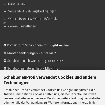
Datenschutz
Versand- & Zahlungsbedingungen
Widerrufsrecht & Widerrufsformular
Cookie Einstellungen
✪
Kontakt zum SchablonenProfi
-
gibt es hier
✪
Montageanleitungen -
sind hier!
✪
Schablone nach Wunsch
-
gibt es hier
✪
Schablonenmaterial Info
-
klick hier
✪
Hersteller
-
hier mehr Infos
SchablonenProfi verwendet Cookies und andere
Technologien
SchablonenProfi.de verwendet Cookies und Google Analytics für die
Mit ✪ gekennzeichnete Bilder sind KI-generierte
Analyse und Statistik. Cookies helfen uns, die Benutzerfreundlichkeit
unserer Website zu verbessern. Durch die weitere Nutzung der Website
Anwendungsbeispiele zur Visualisierung der Motive.
stimmen Sie der Verwendung zu. Weitere Informationen hierzu finden