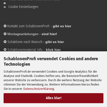
Cookie Einstellungen
✪
Kontakt zum SchablonenProfi
-
gibt es hier
✪
Montageanleitungen -
sind hier!
✪
Schablone nach Wunsch
-
gibt es hier
✪
Schablonenmaterial Info
-
klick hier
✪
Hersteller
-
hier mehr Infos
SchablonenProfi verwendet Cookies und andere
Technologien
SchablonenProfi.de verwendet Cookies und Google Analytics für die
Mit ✪ gekennzeichnete Bilder sind KI-generierte
Analyse und Statistik. Cookies helfen uns, die Benutzerfreundlichkeit
unserer Website zu verbessern. Durch die weitere Nutzung der Website
Anwendungsbeispiele zur Visualisierung der Motive.
stimmen Sie der Verwendung zu. Weitere Informationen hierzu finden
© SchablonenProfi.de
2026
Sie in unserer
Datenschutzerklärung
.
Alles klar!
VERTRAG WIDERRUFEN