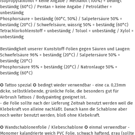
Isopropylalkohol = keine Angabe / Methanol (100%) = bedingt
beständig (60°C) / Pentan = keine Angabe / Petroläther =
unbeständig
Phosphorsäure = beständig (60°C, 50%) / Salpetersäure 50% =
beständig (20°C) / Schwefelsäure, wässrig 50% = beständig (60°C)
Tetrachlorkohlenstoff = unbeständig / Toluol = unbeständig / Xylol =
unbeständig
Beständigkeit unserer Kunststoff-Folien gegen Säuren und Laugen:
Schwefelsäure 96% = beständig (20°C) / Salpetersäure 50% =
beständig (20°C)
Phosphorsäure 95% = beständig (20°C) / Natronlauge 50% =
beständig (60°C)
✪ Tattoo spezial ✪ bedingt wieder verwendbar - eine ca. 0,23mm
dicke, selbstklebende, grünliche Folie, die besonders gut für
Airbrush Tattoos / Bodypainting geeignet ist..
- die Folie sollte nach der Lieferung Zeitnah benutzt werden weil die
Klebekraft von alleine nachläßt. Danach kann die Schablone aber
noch weiter benutzt werden, bloß ohne Klebekraft.
✪ Wandschablonenfolie / Klebeschablone ✪ einmal verwendbar -
Monomer kalandrierte weich PVC Folie, schwach haftend, grau (sollte