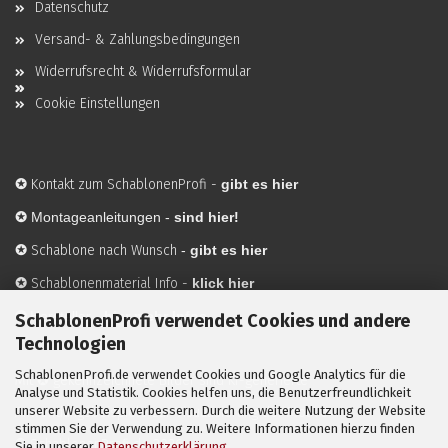
Datenschutz
Versand- & Zahlungsbedingungen
Widerrufsrecht & Widerrufsformular
Cookie Einstellungen
✪
Kontakt zum SchablonenProfi
-
gibt es hier
✪
Montageanleitungen -
sind hier!
✪
Schablone nach Wunsch
-
gibt es hier
✪
Schablonenmaterial Info
-
klick hier
✪
Hersteller
-
hier mehr Infos
SchablonenProfi verwendet Cookies und andere
Technologien
SchablonenProfi.de verwendet Cookies und Google Analytics für die
Mit ✪ gekennzeichnete Bilder sind KI-generierte
Analyse und Statistik. Cookies helfen uns, die Benutzerfreundlichkeit
unserer Website zu verbessern. Durch die weitere Nutzung der Website
Anwendungsbeispiele zur Visualisierung der Motive.
stimmen Sie der Verwendung zu. Weitere Informationen hierzu finden
© SchablonenProfi.de
2026
Sie in unserer
Datenschutzerklärung
.