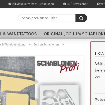
Individuelle Wunsch-Schablonen
24 / 7 erreichbar
Vers
Schablonen
suche
-
E-Mai
hier
 & WANDTATTOOS
ORIGINAL JOCHUM SCHABLON
...
Pass
»
»
n & Wandgestaltung
Design Schablonen
LKW
Art.Nr.
Konto 
Lieferz
Passwo
VPE:
Motiv