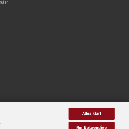
mular
Alles klar!
r
Nur Notwendige