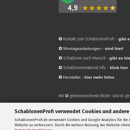
✪
Kontakt zum SchablonenProfi
-
gibt e
✪
Montageanleitungen -
sind hier!
✪
Schablone nach Wunsch
-
gibt es hie
✪
Schablonenmaterial Info
-
klick hier
✪
Hersteller
-
hier mehr Infos
Mit ✪ gekennzeichnete Bilder sind KI-g
Visualisierung der Motive.
SchablonenProfi verwendet Cookies und andere
© SchablonenProfi.de
2026
SchablonenProfi.de verwendet Cookies und Google Analytics für die A
Website zu verbessern. Durch die weitere Nutzung der Website stimm