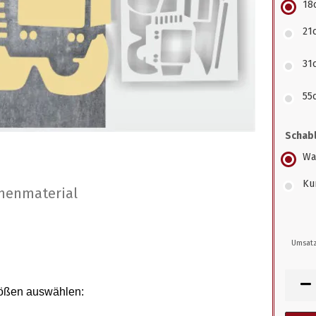
18
21
31
55
Schabl
Wa
Kun
nenmaterial
Umsatz
rößen auswählen
: