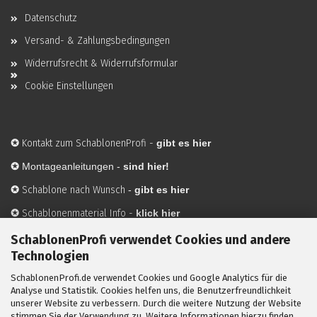
Datenschutz
Versand- & Zahlungsbedingungen
Widerrufsrecht & Widerrufsformular
Cookie Einstellungen
✪
Kontakt zum SchablonenProfi
-
gibt es hier
✪
Montageanleitungen -
sind hier!
✪
Schablone nach Wunsch
-
gibt es hier
✪
Schablonenmaterial Info
-
klick hier
✪
Hersteller
-
hier mehr Infos
SchablonenProfi verwendet Cookies und andere
Technologien
SchablonenProfi.de verwendet Cookies und Google Analytics für die
Mit ✪ gekennzeichnete Bilder sind KI-generierte
Analyse und Statistik. Cookies helfen uns, die Benutzerfreundlichkeit
unserer Website zu verbessern. Durch die weitere Nutzung der Website
Anwendungsbeispiele zur Visualisierung der Motive.
stimmen Sie der Verwendung zu. Weitere Informationen hierzu finden