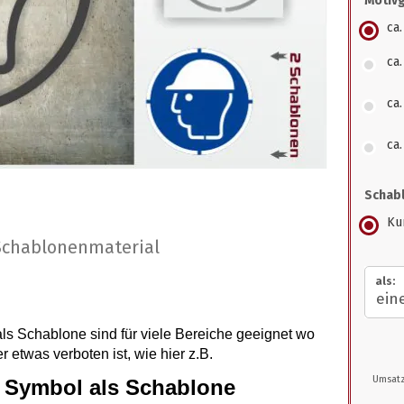
Motiv
ca.
ca
ca.
ca
Schabl
Kun
Schablonenmaterial
als:
s Schablone sind für viele Bereiche geeignet wo
 etwas verboten ist, wie hier z.B.
Umsatz
 Symbol als Schablone