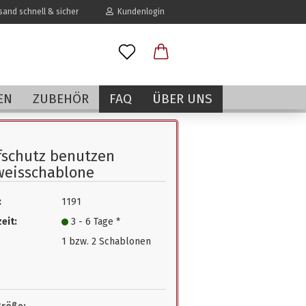
and schnell & sicher
Kundenlogin
l
EN
ZUBEHÖR
FAQ
ÜBER UNS
wort
fschutz benutzen
weisschablone
:
1191
erstellen
eit:
3 - 6 Tage *
rt vergessen?
1 bzw. 2 Schablonen