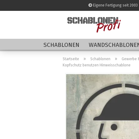
Eigene Fertigung seit 2003
SCHABLONEN
WANDSCHABLONEN
»
»
Startseite
Schablonen
Gewerbe &
Kopfschutz benutzen Hinweisschablone