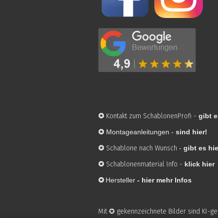
✪
Kontakt zum SchablonenProfi
-
gibt e
✪
Montageanleitungen -
sind hier!
✪
Schablone nach Wunsch
-
gibt es hie
✪
Schablonenmaterial Info
-
klick hier
✪
Hersteller
-
hier mehr Infos
Mit ✪ gekennzeichnete Bilder sind KI-g