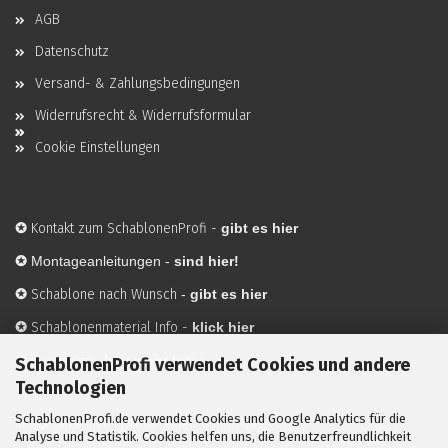
AGB
Datenschutz
Versand- & Zahlungsbedingungen
Widerrufsrecht & Widerrufsformular
Cookie Einstellungen
✪
Kontakt zum SchablonenProfi
-
gibt es hier
✪
Montageanleitungen -
sind hier!
✪
Schablone nach Wunsch
-
gibt es hier
✪
Schablonenmaterial Info
-
klick hier
✪
Hersteller
-
hier mehr Infos
SchablonenProfi verwendet Cookies und andere
Technologien
SchablonenProfi.de verwendet Cookies und Google Analytics für die
Mit ✪ gekennzeichnete Bilder sind KI-generierte
Analyse und Statistik. Cookies helfen uns, die Benutzerfreundlichkeit