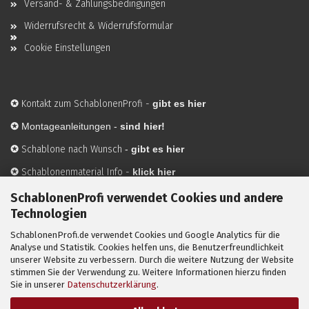
Versand- & Zahlungsbedingungen
Widerrufsrecht & Widerrufsformular
Cookie Einstellungen
✪
Kontakt zum SchablonenProfi
-
gibt es hier
✪
Montageanleitungen -
sind hier!
✪
Schablone nach Wunsch
-
gibt es hier
✪
Schablonenmaterial Info
-
klick hier
✪
Hersteller
-
hier mehr Infos
SchablonenProfi verwendet Cookies und andere
Technologien
SchablonenProfi.de verwendet Cookies und Google Analytics für die
Mit ✪ gekennzeichnete Bilder sind KI-generierte
Analyse und Statistik. Cookies helfen uns, die Benutzerfreundlichkeit
unserer Website zu verbessern. Durch die weitere Nutzung der Website
Anwendungsbeispiele zur Visualisierung der Motive.
stimmen Sie der Verwendung zu. Weitere Informationen hierzu finden
© SchablonenProfi.de
2026
Sie in unserer
Datenschutzerklärung
.