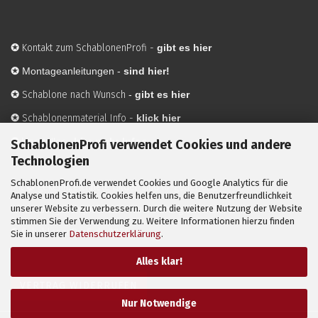
✪
Kontakt zum SchablonenProfi
-
gibt es hier
✪
Montageanleitungen -
sind hier!
✪
Schablone nach Wunsch
-
gibt es hier
✪
Schablonenmaterial Info
-
klick hier
✪
Hersteller
-
hier mehr Infos
SchablonenProfi verwendet Cookies und andere
Technologien
SchablonenProfi.de verwendet Cookies und Google Analytics für die
Mit ✪ gekennzeichnete Bilder sind KI-generierte
Analyse und Statistik. Cookies helfen uns, die Benutzerfreundlichkeit
unserer Website zu verbessern. Durch die weitere Nutzung der Website
Anwendungsbeispiele zur Visualisierung der Motive.
stimmen Sie der Verwendung zu. Weitere Informationen hierzu finden
© SchablonenProfi.de
2026
Sie in unserer
Datenschutzerklärung
.
Alles klar!
VERTRAG WIDERRUFEN
Nur Notwendige