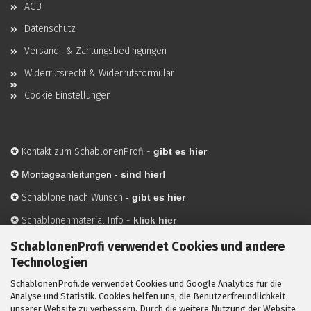
AGB
Datenschutz
Versand- & Zahlungsbedingungen
Widerrufsrecht & Widerrufsformular
Cookie Einstellungen
✪
Kontakt zum SchablonenProfi
-
gibt es hier
✪
Montageanleitungen -
sind hier!
✪
Schablone nach Wunsch
-
gibt es hier
✪
Schablonenmaterial Info
-
klick hier
✪
Hersteller
-
hier mehr Infos
SchablonenProfi verwendet Cookies und andere
Technologien
SchablonenProfi.de verwendet Cookies und Google Analytics für die
Mit ✪ gekennzeichnete Bilder sind KI-generierte
Analyse und Statistik. Cookies helfen uns, die Benutzerfreundlichkeit
unserer Website zu verbessern. Durch die weitere Nutzung der Website
Anwendungsbeispiele zur Visualisierung der Motive.