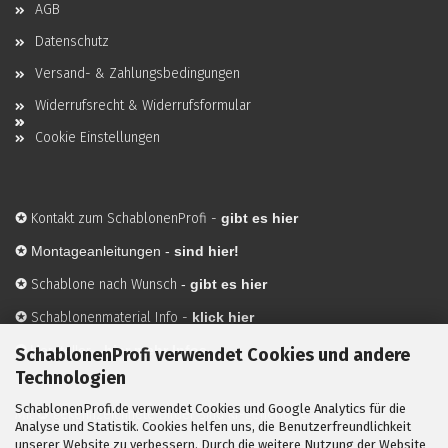
AGB
Datenschutz
Versand- & Zahlungsbedingungen
Widerrufsrecht & Widerrufsformular
Cookie Einstellungen
✪
Kontakt zum SchablonenProfi
-
gibt es hier
✪
Montageanleitungen -
sind hier!
✪
Schablone nach Wunsch
-
gibt es hier
✪
Schablonenmaterial Info
-
klick hier
✪
Hersteller
-
hier mehr Infos
SchablonenProfi verwendet Cookies und andere
Technologien
SchablonenProfi.de verwendet Cookies und Google Analytics für die
Mit ✪ gekennzeichnete Bilder sind KI-generierte
Analyse und Statistik. Cookies helfen uns, die Benutzerfreundlichkeit
unserer Website zu verbessern. Durch die weitere Nutzung der Website
Anwendungsbeispiele zur Visualisierung der Motive.