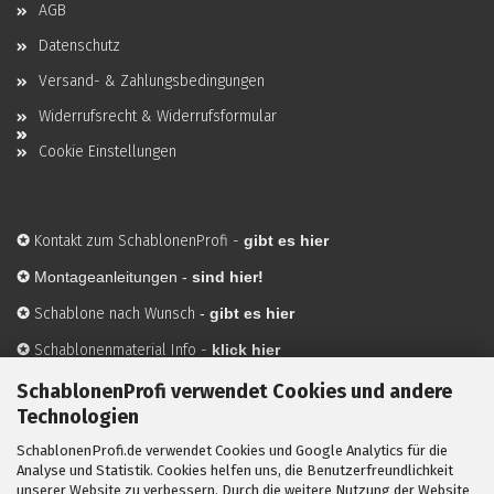
AGB
Datenschutz
Versand- & Zahlungsbedingungen
Widerrufsrecht & Widerrufsformular
Cookie Einstellungen
✪
Kontakt zum SchablonenProfi
-
gibt es hier
✪
Montageanleitungen -
sind hier!
✪
Schablone nach Wunsch
-
gibt es hier
✪
Schablonenmaterial Info
-
klick hier
✪
Hersteller
-
hier mehr Infos
SchablonenProfi verwendet Cookies und andere
Technologien
SchablonenProfi.de verwendet Cookies und Google Analytics für die
Mit ✪ gekennzeichnete Bilder sind KI-generierte
Analyse und Statistik. Cookies helfen uns, die Benutzerfreundlichkeit
unserer Website zu verbessern. Durch die weitere Nutzung der Website
Anwendungsbeispiele zur Visualisierung der Motive.