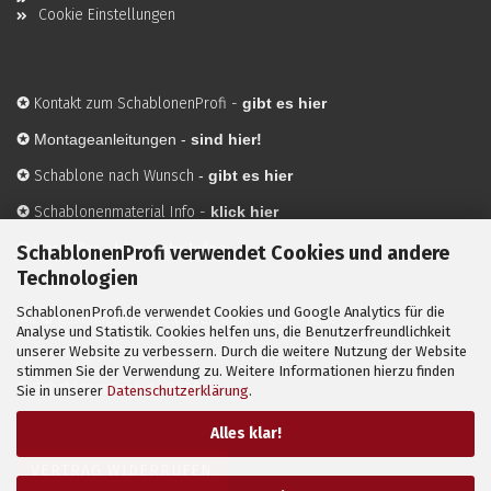
Cookie Einstellungen
✪
Kontakt zum SchablonenProfi
-
gibt es hier
✪
Montageanleitungen -
sind hier!
✪
Schablone nach Wunsch
-
gibt es hier
✪
Schablonenmaterial Info
-
klick hier
✪
Hersteller
-
hier mehr Infos
SchablonenProfi verwendet Cookies und andere
Technologien
SchablonenProfi.de verwendet Cookies und Google Analytics für die
Mit ✪ gekennzeichnete Bilder sind KI-generierte
Analyse und Statistik. Cookies helfen uns, die Benutzerfreundlichkeit
unserer Website zu verbessern. Durch die weitere Nutzung der Website
Anwendungsbeispiele zur Visualisierung der Motive.
stimmen Sie der Verwendung zu. Weitere Informationen hierzu finden
© SchablonenProfi.de
2026
Sie in unserer
Datenschutzerklärung
.
Alles klar!
VERTRAG WIDERRUFEN