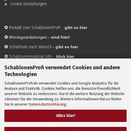
Cookie Einstellungen
✪
Kontakt zum SchablonenProfi
-
gibt es hier
✪
Montageanleitungen -
sind hier!
✪
Schablone nach Wunsch
-
gibt es hier
✪
Schablonenmaterial Info
-
klick hier
✪
Hersteller
-
hier mehr Infos
SchablonenProfi verwendet Cookies und andere
Technologien
SchablonenProfi.de verwendet Cookies und Google Analytics für die
Mit ✪ gekennzeichnete Bilder sind KI-generierte
Analyse und Statistik. Cookies helfen uns, die Benutzerfreundlichkeit
unserer Website zu verbessern. Durch die weitere Nutzung der Website
Anwendungsbeispiele zur Visualisierung der Motive.
stimmen Sie der Verwendung zu. Weitere Informationen hierzu finden
© SchablonenProfi.de
2026
Sie in unserer
Datenschutzerklärung
.
Alles klar!
VERTRAG WIDERRUFEN