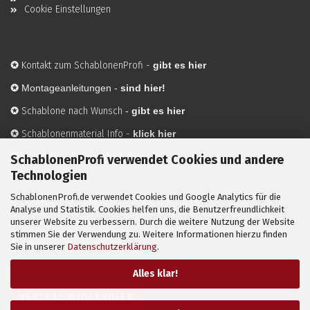
Cookie Einstellungen
✪
Kontakt zum SchablonenProfi
-
gibt es hier
✪
Montageanleitungen -
sind hier!
✪
Schablone nach Wunsch
-
gibt es hier
✪
Schablonenmaterial Info
-
klick hier
✪
Hersteller
-
hier mehr Infos
SchablonenProfi verwendet Cookies und andere
Technologien
SchablonenProfi.de verwendet Cookies und Google Analytics für die
Mit ✪ gekennzeichnete Bilder sind KI-generierte
Analyse und Statistik. Cookies helfen uns, die Benutzerfreundlichkeit
unserer Website zu verbessern. Durch die weitere Nutzung der Website
Anwendungsbeispiele zur Visualisierung der Motive.
stimmen Sie der Verwendung zu. Weitere Informationen hierzu finden
© SchablonenProfi.de
2026
Sie in unserer
Datenschutzerklärung
.
Alles klar!
VERTRAG WIDERRUFEN