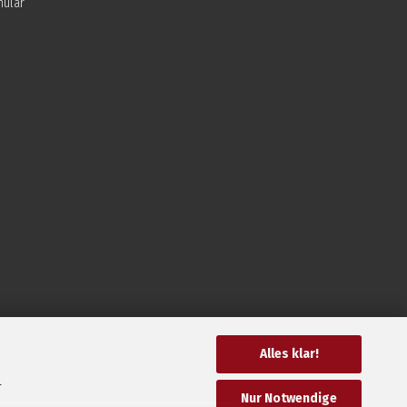
mular
Alles klar!
r
Nur Notwendige