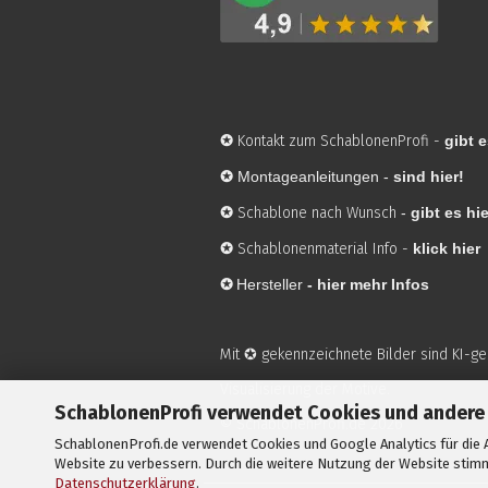
✪
Kontakt zum SchablonenProfi
-
gibt e
✪
Montageanleitungen -
sind hier!
✪
Schablone nach Wunsch
-
gibt es hie
✪
Schablonenmaterial Info
-
klick hier
✪
Hersteller
-
hier mehr Infos
Mit ✪ gekennzeichnete Bilder sind KI-g
Visualisierung der Motive.
SchablonenProfi verwendet Cookies und andere
© SchablonenProfi.de
2026
SchablonenProfi.de verwendet Cookies und Google Analytics für die A
Website zu verbessern. Durch die weitere Nutzung der Website stimm
Datenschutzerklärung
.