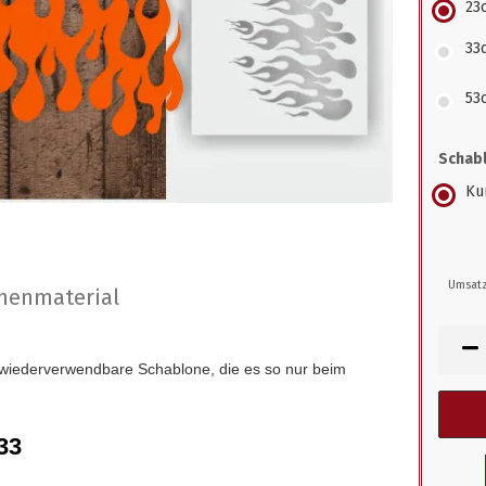
23
33
53
Schabl
Kun
Umsatz
nenmaterial
 wiederverwendbare Schablone, die es so nur beim
33