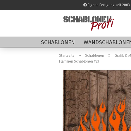
Eigene Fertigung seit 2003
SCHABLONEN
WANDSCHABLONEN
»
»
Startseite
Schablonen
Grafik & 
Flammen Schablonen #33