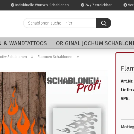
Individuelle Wunsch-Schablonen
24 / 7 erreichbar
Vers
Schablonen
suche
-
E-Mai
hier
 & WANDTATTOOS
ORIGINAL JOCHUM SCHABLON
...
Pass
»
»
Motiv-Schablonen
Flammen Schablonen
Fla
Art.Nr.
Konto 
Lieferz
Passwo
VPE:
Motiv